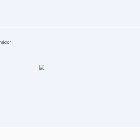
midor
|