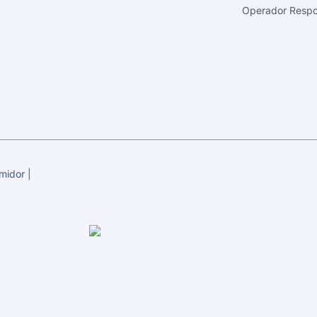
Operador Respo
midor
|